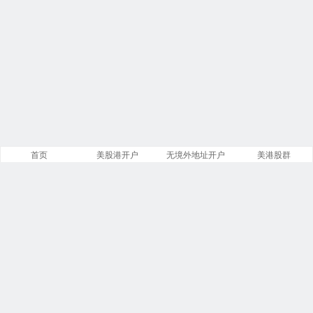
首页
美股港开户
无境外地址开户
美港股群