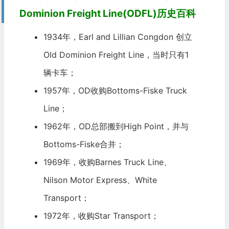
Dominion Freight Line(ODFL)历史百科
1934年，Earl and Lillian Congdon 创立
Old Dominion Freight Line，当时只有1
辆卡车；
1957年，OD收购Bottoms-Fiske Truck
Line；
1962年，OD总部搬到High Point，并与
Bottoms-Fiske合并；
1969年，收购Barnes Truck Line、
Nilson Motor Express、White
Transport；
1972年，收购Star Transport；