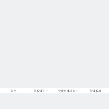
首页
美股港开户
无境外地址开户
美港股群