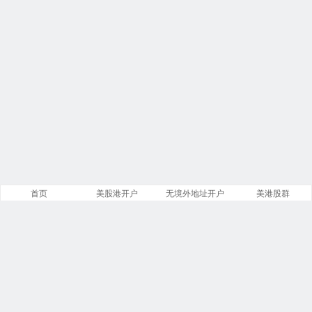
首页
美股港开户
无境外地址开户
美港股群