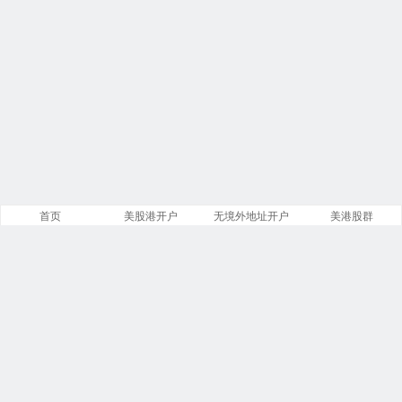
首页
美股港开户
无境外地址开户
美港股群