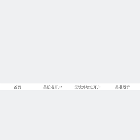
首页
美股港开户
无境外地址开户
美港股群