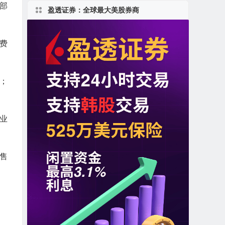
部
盈透证券：全球最大美股券商
费
；
业
零售