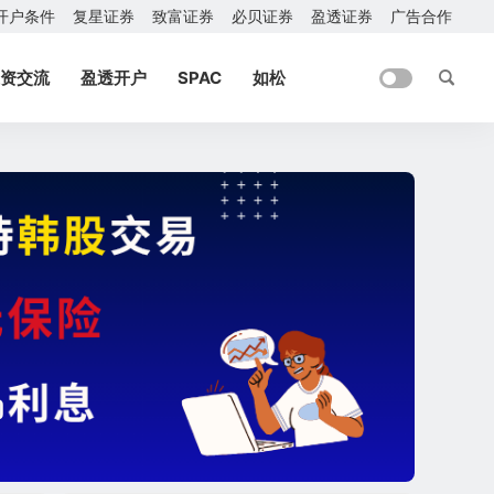
开户条件
复星证券
致富证券
必贝证券
盈透证券
广告合作
资交流
盈透开户
SPAC
如松