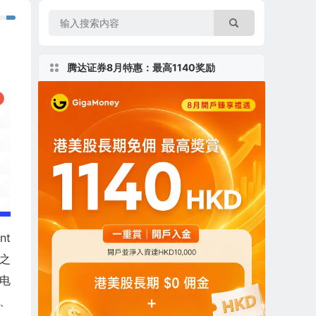
腾达证券8月特惠：最高1140奖励
nt
之
电
、