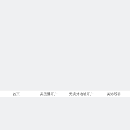
首页
美股港开户
无境外地址开户
美港股群