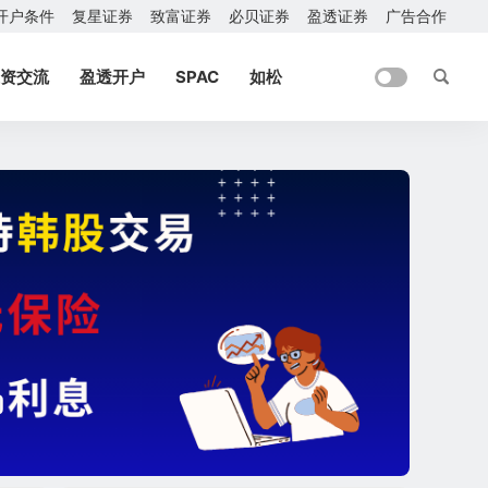
开户条件
复星证券
致富证券
必贝证券
盈透证券
广告合作
资交流
盈透开户
SPAC
如松