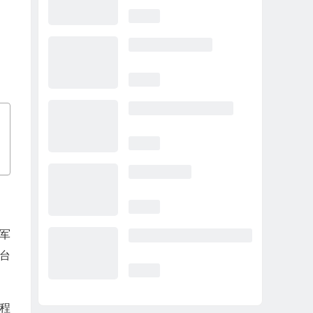
队军
平台
工程