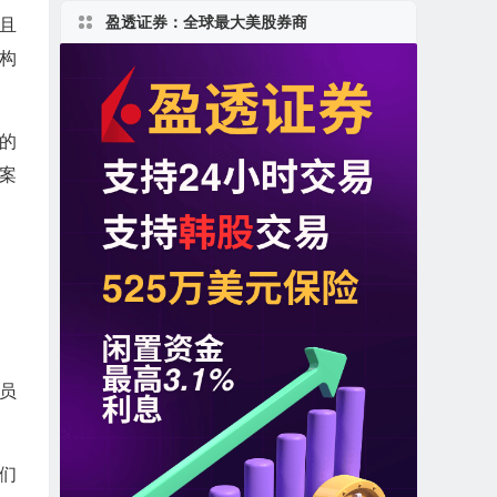
盈透证券：全球最大美股券商
而且
构
场的
案
、员
他们