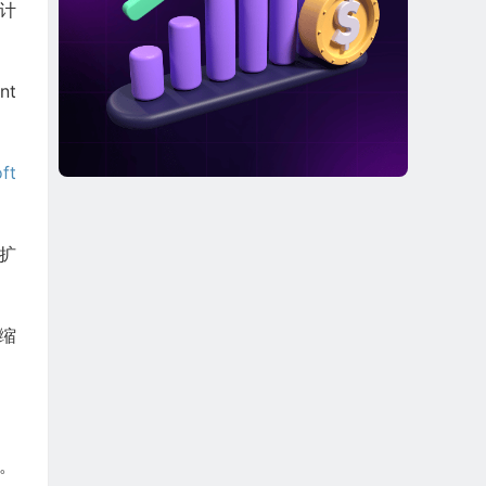
计
nt
ft
和扩
和缩
务。