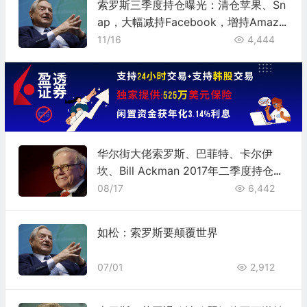
索罗斯三季度持仓曝光：清仓苹果、Sn
ap，大幅减持Facebook，增持Amazo
n
11/16
4,444
华尔街大佬索罗斯、巴菲特、卡尔伊
坎、Bill Ackman 2017年二季度持仓及
仓位变动
08/17
6,442
如松：索罗斯要颠覆世界
07/01
2,912