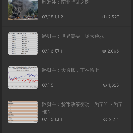
时寒冰：南非骚乱之谜
07/18
2
2,527
路财主：世界需要一场大通胀
07/16
1
2,065
路财主：大通胀，正在路上
07/15
1,625
路财主：货币政策变动，为了谁？为了
谁？
07/15
1
2,211