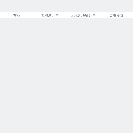
首页
美股港开户
无境外地址开户
美港股群
站点导航
盈透证券开户
美股开户门槛
港股开户指引
必贝免佣开户
复星证券开户
腾达证券开户
致富证券开户
第一证券教程
投资比特币
港美股VIP群
商务合作