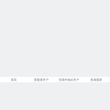
首页
美股港开户
无境外地址开户
美港股群