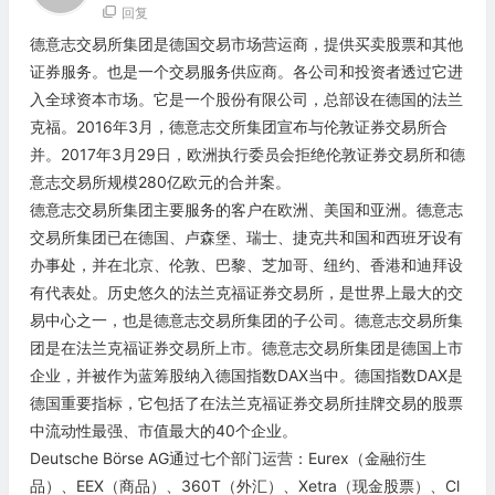
回复
德意志交易所集团是德国交易市场营运商，提供买卖股票和其他
证券服务。也是一个交易服务供应商。各公司和投资者透过它进
入全球资本市场。它是一个股份有限公司，总部设在德国的法兰
克福。2016年3月，德意志交所集团宣布与伦敦证券交易所合
并。2017年3月29日，欧洲执行委员会拒绝伦敦证券交易所和德
意志交易所规模280亿欧元的合并案。
德意志交易所集团主要服务的客户在欧洲、美国和亚洲。德意志
交易所集团已在德国、卢森堡、瑞士、捷克共和国和西班牙设有
办事处，并在北京、伦敦、巴黎、芝加哥、纽约、香港和迪拜设
有代表处。历史悠久的法兰克福证券交易所，是世界上最大的交
易中心之一，也是德意志交易所集团的子公司。德意志交易所集
团是在法兰克福证券交易所上市。德意志交易所集团是德国上市
企业，并被作为蓝筹股纳入德国指数DAX当中。德国指数DAX是
德国重要指标，它包括了在法兰克福证券交易所挂牌交易的股票
中流动性最强、市值最大的40个企业。
Deutsche Börse AG通过七个部门运营：Eurex（金融衍生
品）、EEX（商品）、360T（外汇）、Xetra（现金股票）、Cl