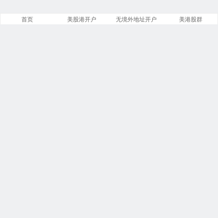
首页
美股港开户
无境外地址开户
美港股群
网站概况
文章
分类
13885
258
标签
留言
23913
5553
链接
浏览
13
249827682
今日
本周
1
14