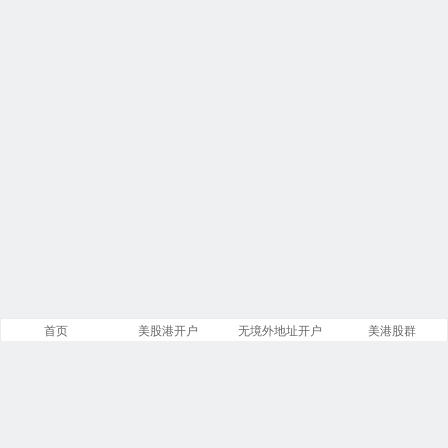
首页
美股港开户
无境外地址开户
美港股群