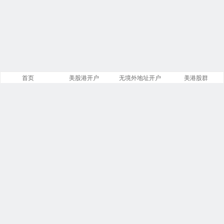
首页
美股港开户
无境外地址开户
美港股群
站点导航