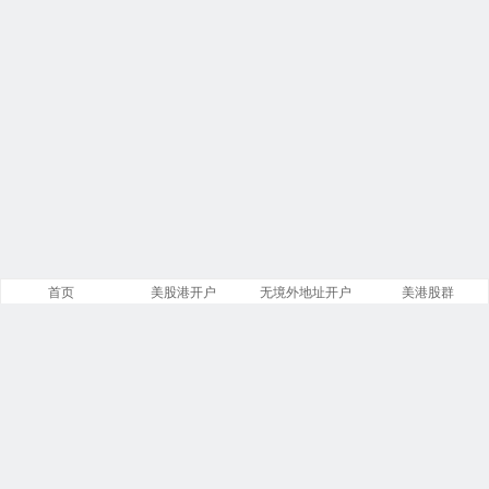
首页
美股港开户
无境外地址开户
美港股群