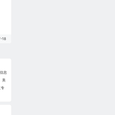
-18
文信息
。美
立专