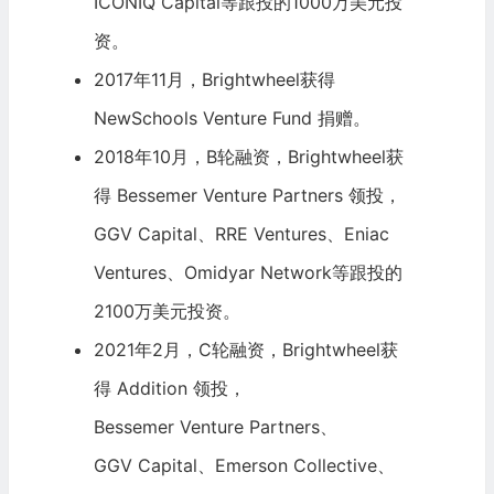
ICONIQ Capital
等跟投的1000万美元投
资。
2017年11月，Brightwheel获得
NewSchools Venture Fund 捐赠。
2018年10月，B轮融资，Brightwheel获
得
Bessemer Venture Partners
领投，
GGV Capital
、
RRE Ventures
、Eniac
Ventures、Omidyar Network等跟投的
2100万美元投资。
2021年2月，C轮融资，Brightwheel获
得
Addition
领投，
Bessemer Venture Partners
、
GGV Capital
、Emerson Collective、