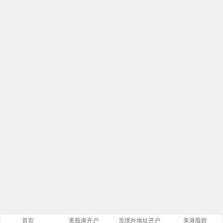
首页
美股港开户
无境外地址开户
美港股群