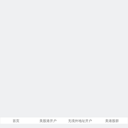
首页
美股港开户
无境外地址开户
美港股群