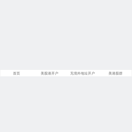
首页
美股港开户
无境外地址开户
美港股群