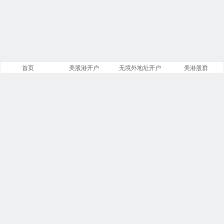
首页
美股港开户
无境外地址开户
美港股群
网站概况
文章
分类
13885
258