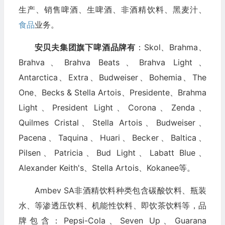
生产、销售啤酒、生啤酒、非酒精饮料、黑麦汁、
食品
业务。
安贝夫集团旗下啤酒品牌有
：Skol、Brahma、
Brahva、Brahva Beats、Brahva Light、
Antarctica、Extra、Budweiser、Bohemia、The
One、Becks & Stella Artois、Presidente、Brahma
Light、President Light、Corona、Zenda、
Quilmes Cristal、Stella Artois、Budweiser、
Pacena、Taquina、Huari、Becker、Baltica、
Pilsen、Patricia、Bud Light、Labatt Blue、
Alexander Keith's、Stella Artois、Kokanee等。
Ambev SA非酒精饮料种类包含碳酸饮料、瓶装
水、等渗透压饮料、机能性饮料、即饮茶饮料等，品
牌包含：Pepsi-Cola、Seven Up、Guarana