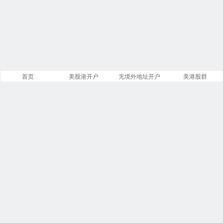
首页
美股港开户
无境外地址开户
美港股群
站点导航