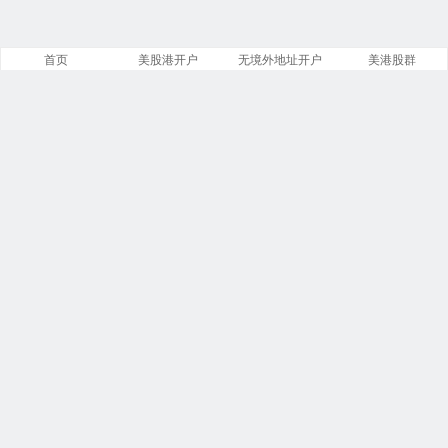
首页
美股港开户
无境外地址开户
美港股群
网站概况
文章
分类
13885
258
标签
留言
23913
5553
链接
浏览
13
249839146