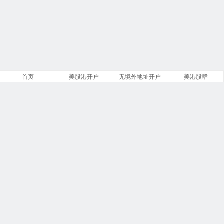
首页
美股港开户
无境外地址开户
美港股群
站点导航