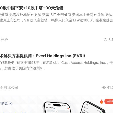
0股中国平安+10股中塔+90天免佣
商 无需境外地址➤ 必贝 致富 BIT 全部券商 美国本土券商➤ 盈透 必贝
斯达克上市公司，9月份玖富就曾一鸣惊人的入金1.1W送1000，在港股过
股开户
8,
解决方案提供商：Everi Holdings Inc.(EVRI)
c.(NYSE:EVRI)创立于1998年，前称Global Cash Access Holdings, Inc.，于
名，总部位于美国内华达州V...
支付技术公司
41,