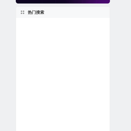
热门搜索
美股人工智能概念股
得克萨斯州上市公司
1950s
新股IPO上市
加拿大在美上市公司
纽约州上市公司
英国在美上市公司
特殊目的收购公司合并上市
2020s
美股软件公司
1970s
美股REIT公司
美国小型区域银行
新泽西州上市公司
2010s
佛罗里达州上市公司
美国最大
美股区块链概念股
2000s
美股石油天然气公司
马萨诸塞州上市公司
美股电子商务公司
美股生物科技公司
美股医疗设备公司
世界第一
上市首日跌破发行价