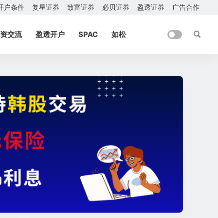
开户条件
复星证券
致富证券
必贝证券
盈透证券
广告合作
资交流
盈透开户
SPAC
如松