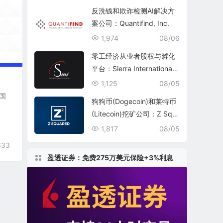
反洗钱和欺诈检测AI解决方
案公司：Quantifind, Inc.
1,974
08/06
零工经济从业者股权与孵化
平台：Sierra International
Network Inc.(SINI)
1,125
08/05
美国
狗狗币(Dogecoin)和莱特币
(Litecoin)挖矿公司：Z Squ
ared Inc.(ZSQR)
1,817
08/05
633
盈透证券：免费275万美元保险+3%利息