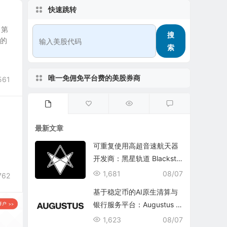
快速跳转
 第
搜
去的
索
唯一免佣免平台费的美股券商
561
最新文章
可重复使用高超音速航天器
开发商：黑星轨道 Blacksta
r Orbital Corporation
1,681
08/07
762
基于稳定币的AI原生清算与
银行服务平台：Augustus In
ternational Inc.
1,623
08/07