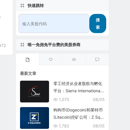
快速跳转
e
搜
索
唯一免佣免平台费的美股券商
972
最新文章
零工经济从业者股权与孵化
平台：Sierra International
Network Inc.(SINI)
1,075
08/05
狗狗币(Dogecoin)和莱特币
(Litecoin)挖矿公司：Z Squ
ared Inc.(ZSQR)
1,782
08/05