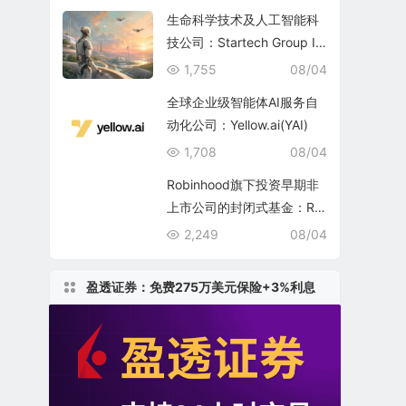
生命科学技术及人工智能科
技公司：Startech Group In
c.
1,755
08/04
全球企业级智能体AI服务自
动化公司：Yellow.ai(YAI)
1,708
08/04
Robinhood旗下投资早期非
上市公司的封闭式基金：Ro
binhood Ventures Fund II
2,249
08/04
(RVII)
盈透证券：免费275万美元保险+3%利息