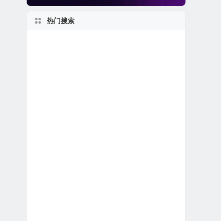
热门搜索
美股金融科技公司
新泽西州上市公司
2010s
美股软件公司
美国最大
美股电子商务公司
美股石油天然气公司
私有及独角兽公司
1960s
日本在美上市公司
上市首日跌破发行价
2000s
世界第一
美股区块链概念股
英国在美上市公司
加拿大在美上市公司
美股REIT公司
美股退市公司
美股生物科技公司
美股龙头股
美国小型区域银行
2020s
佛罗里达州上市公司
加利福尼亚州上市公司
1990s
美股银行股
美股医疗设备公司
1950s