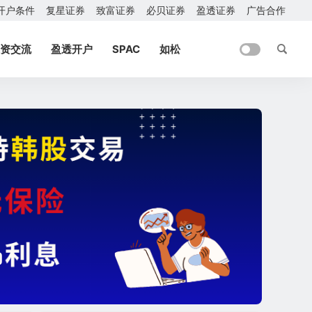
开户条件
复星证券
致富证券
必贝证券
盈透证券
广告合作
资交流
盈透开户
SPAC
如松