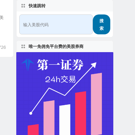
快速跳转
于美
搜
索
唯一免佣免平台费的美股券商
726