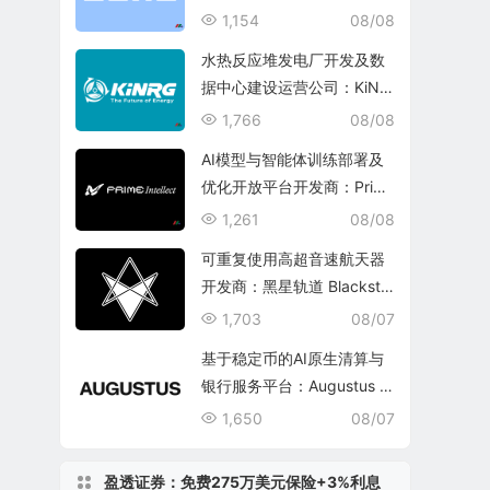
1,154
08/08
水热反应堆发电厂开发及数
据中心建设运营公司：KiNR
G, Inc.
1,766
08/08
AI模型与智能体训练部署及
优化开放平台开发商：Prim
e Intellect, Inc.
1,261
08/08
可重复使用高超音速航天器
开发商：黑星轨道 Blacksta
r Orbital Corporation
1,703
08/07
基于稳定币的AI原生清算与
银行服务平台：Augustus In
ternational Inc.
1,650
08/07
盈透证券：免费275万美元保险+3%利息