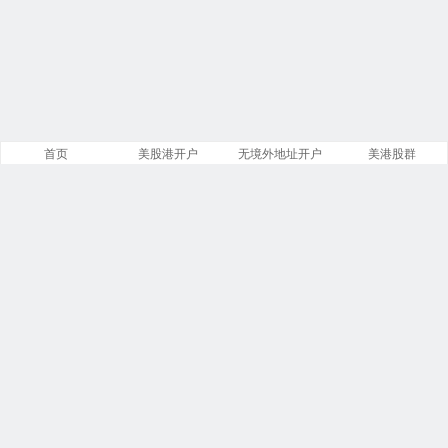
首页
美股港开户
无境外地址开户
美港股群
站点导航