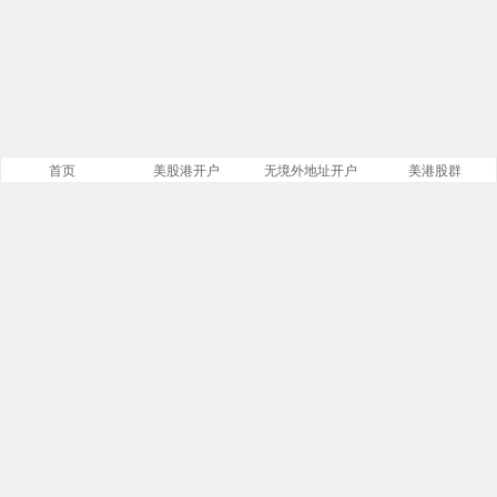
首页
美股港开户
无境外地址开户
美港股群
站点导航