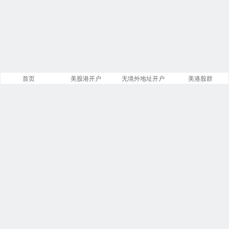
首页
美股港开户
无境外地址开户
美港股群
站点导航