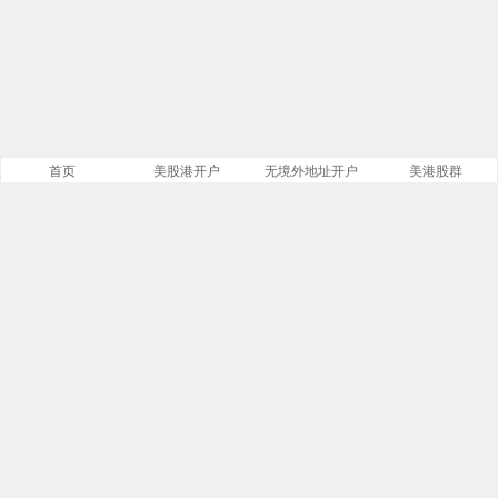
首页
美股港开户
无境外地址开户
美港股群
站点导航