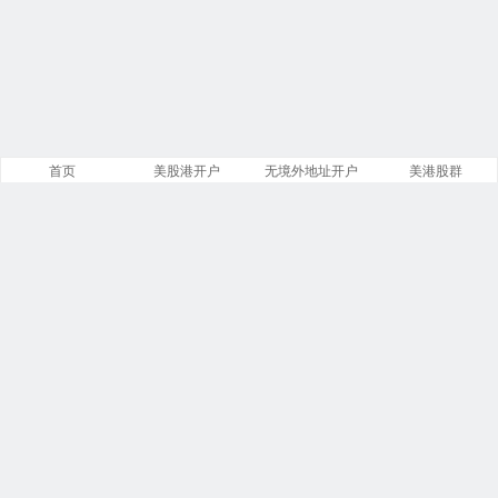
首页
美股港开户
无境外地址开户
美港股群
站点导航