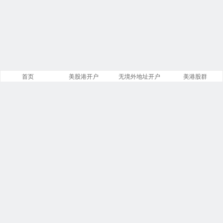
首页
美股港开户
无境外地址开户
美港股群
站点导航