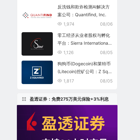
反洗钱和欺诈检测AI解决方
案公司：Quantifind, Inc.
1,974
08/06
零工经济从业者股权与孵化
平台：Sierra International
Network Inc.(SINI)
1,126
08/05
狗狗币(Dogecoin)和莱特币
(Litecoin)挖矿公司：Z Squ
ared Inc.(ZSQR)
1,817
08/05
盈透证券：免费275万美元保险+3%利息