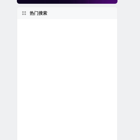
热门搜索
美股生物科技公司
伊利诺伊州上市公司
美股生物制药公司
纽约州上市公司
美股中概股（中国ADR）
2000s
美股电子商务公司
美股金融科技公司
1980s
得克萨斯州上市公司
马萨诸塞州上市公司
1950s
私有及独角兽公司
特殊目的收购公司合并上市
美股医疗设备公司
美股石油天然气公司
1990s
1960s
美股保险公司
新股IPO上市
加拿大在美上市公司
美股退市公司
美国小型区域银行