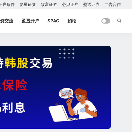
开户条件
复星证券
致富证券
必贝证券
盈透证券
广告合作
资交流
盈透开户
SPAC
如松