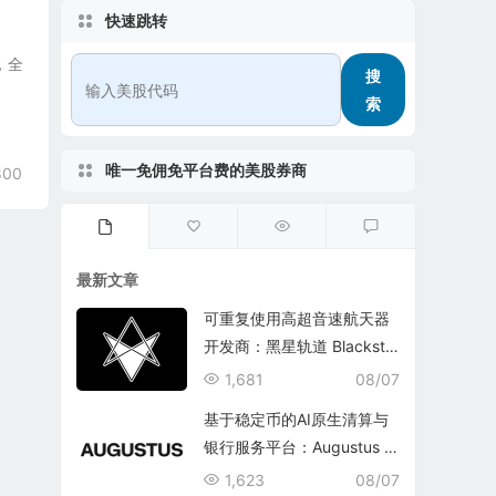
快速跳转
里，全
搜
索
唯一免佣免平台费的美股券商
800
最新文章
可重复使用高超音速航天器
开发商：黑星轨道 Blacksta
r Orbital Corporation
1,681
08/07
基于稳定币的AI原生清算与
银行服务平台：Augustus In
ternational Inc.
1,623
08/07