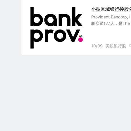
小型区域银行控股公司：Pr
Provident Ban
职雇员177人，是The 
10/09
美股银行股