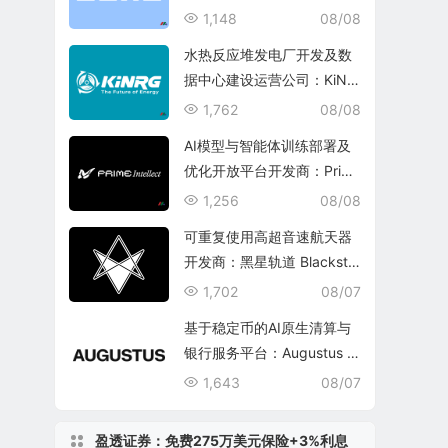
1,148
08/08
水热反应堆发电厂开发及数
据中心建设运营公司：KiNR
G, Inc.
1,762
08/08
AI模型与智能体训练部署及
优化开放平台开发商：Prim
e Intellect, Inc.
1,256
08/08
可重复使用高超音速航天器
开发商：黑星轨道 Blacksta
r Orbital Corporation
1,702
08/07
基于稳定币的AI原生清算与
银行服务平台：Augustus In
ternational Inc.
1,643
08/07
盈透证券：免费275万美元保险+3%利息