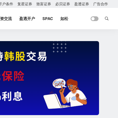
开户条件
复星证券
致富证券
必贝证券
盈透证券
广告合作
资交流
盈透开户
SPAC
如松