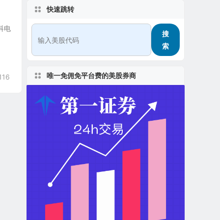
快速跳转
泰科电
搜
索
唯一免佣免平台费的美股券商
116