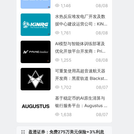
1,146
08/08
水热反应堆发电厂开发及数
据中心建设运营公司：KiNR
G, Inc.
1,761
08/08
AI模型与智能体训练部署及
优化开放平台开发商：Prim
e Intellect, Inc.
1,255
08/08
可重复使用高超音速航天器
开发商：黑星轨道 Blacksta
r Orbital Corporation
1,702
08/07
基于稳定币的AI原生清算与
银行服务平台：Augustus In
ternational Inc.
1,638
08/07
盈透证券：免费275万美元保险+3%利息