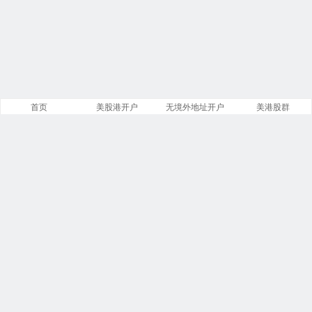
首页
美股港开户
无境外地址开户
美港股群
站点导航