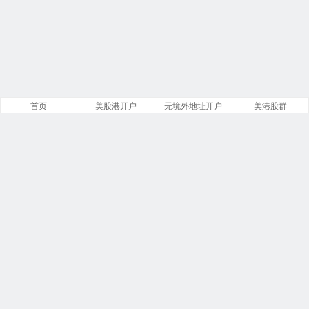
首页
美股港开户
无境外地址开户
美港股群
站点导航