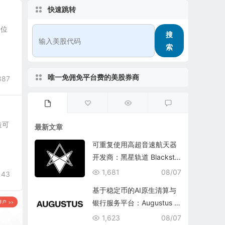
快速跳转
部位
搜
索
唯一免佣免平台费的美股券商
887
造可
最新文章
可重复使用高超音速航天器
开发商：黑星轨道 Blacksta
r Orbital Corporation
1,681
08/07
143
基于稳定币的AI原生清算与
银行服务平台：Augustus In
ternational Inc.
1,623
08/07