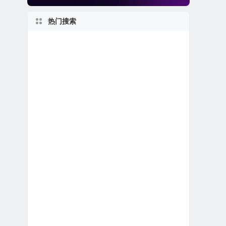
热门搜索
2010s
1960s
纽约州上市公司
美股生物制药公司
1950s
2020s
佛罗里达州上市公司
日本在美上市公司
美股银行股
美国小型区域银行
加拿大在美上市公司
美国最大
美股生物科技公司
美股金融科技公司
2000s
1980s
伊利诺伊州上市公司
新股IPO上市
美股REIT公司
美股中概股（中国ADR）
世界第一
美股人工智能概念股
美股保险公司
1970s
马萨诸塞州上市公司
得克萨斯州上市公司
新泽西州上市公司