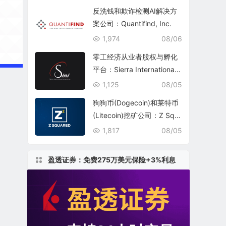
反洗钱和欺诈检测AI解决方
案公司：Quantifind, Inc.
1,974
08/06
零工经济从业者股权与孵化
平台：Sierra International
Network Inc.(SINI)
1,125
08/05
狗狗币(Dogecoin)和莱特币
(Litecoin)挖矿公司：Z Squ
ared Inc.(ZSQR)
1,817
08/05
盈透证券：免费275万美元保险+3%利息