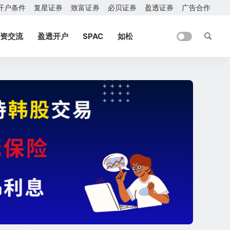
开户条件
复星证券
致富证券
必贝证券
盈透证券
广告合作
资交流
盈透开户
SPAC
如松