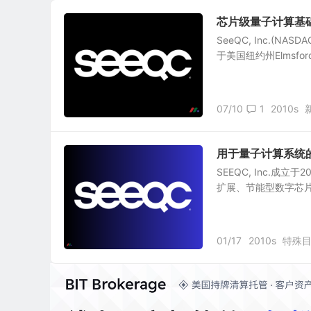
芯片级量子计算基础设施
SeeQC, Inc.(N
于美国纽约州Elmsf
07/10
1
2010s
用于量子计算系统的可
SEEQC, Inc.成
扩展、节能型数字芯片的
01/17
2010s
特殊