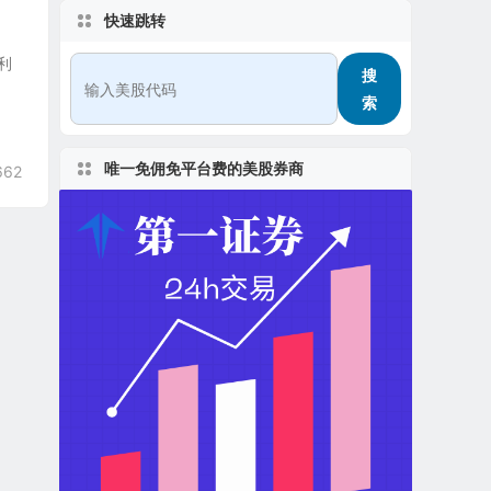
快速跳转
菲利
搜
索
唯一免佣免平台费的美股券商
662