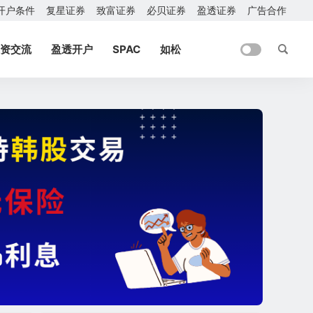
开户条件
复星证券
致富证券
必贝证券
盈透证券
广告合作
资交流
盈透开户
SPAC
如松