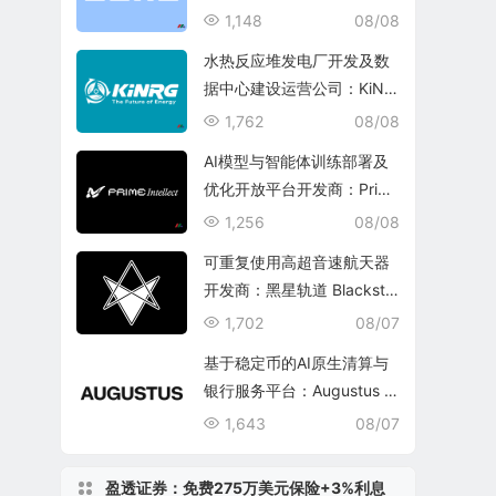
1,148
08/08
水热反应堆发电厂开发及数
据中心建设运营公司：KiNR
G, Inc.
1,762
08/08
AI模型与智能体训练部署及
优化开放平台开发商：Prim
e Intellect, Inc.
1,256
08/08
可重复使用高超音速航天器
开发商：黑星轨道 Blacksta
r Orbital Corporation
1,702
08/07
基于稳定币的AI原生清算与
银行服务平台：Augustus In
ternational Inc.
1,643
08/07
盈透证券：免费275万美元保险+3%利息