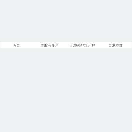
首页
美股港开户
无境外地址开户
美港股群
站点导航