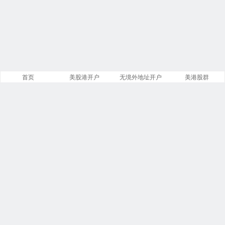
首页
美股港开户
无境外地址开户
美港股群
站点导航