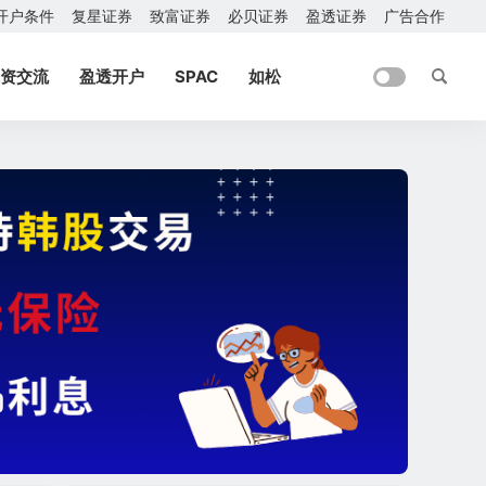
开户条件
复星证券
致富证券
必贝证券
盈透证券
广告合作
资交流
盈透开户
SPAC
如松