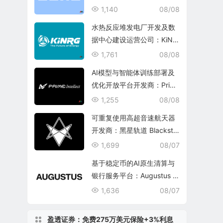
1,140
08/08
水热反应堆发电厂开发及数
据中心建设运营公司：KiNR
G, Inc.
1,761
08/08
AI模型与智能体训练部署及
优化开放平台开发商：Prim
e Intellect, Inc.
1,255
08/08
可重复使用高超音速航天器
开发商：黑星轨道 Blacksta
r Orbital Corporation
1,699
08/07
基于稳定币的AI原生清算与
银行服务平台：Augustus In
ternational Inc.
1,636
08/07
盈透证券：免费275万美元保险+3%利息