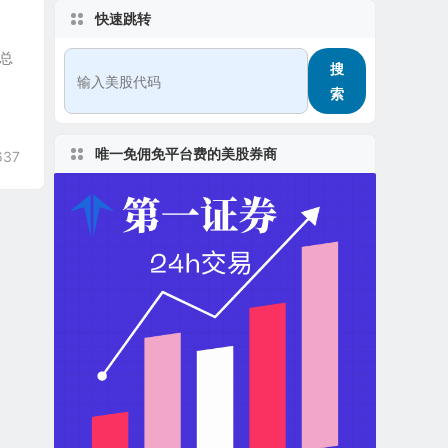
快速跳转
，总
搜
索
唯一免佣免平台费的美股券商
637