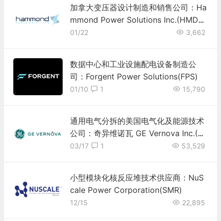
加拿大变压器设计制造和销售公司：Ha
mmond Power Solutions Inc.(HMDP
F)
01/22
3,662
数据中心和工业设施配电设备制造公
司：Forgent Power Solutions(FPS)
01/10
1
15,790
通用电气分拆的美国电气化及能源技术
公司：奇异维诺瓦 GE Vernova Inc.(G
EV)
03/17
1
53,529
小型模块化核反应堆技术供应商：NuS
cale Power Corporation(SMR)
12/15
22,895