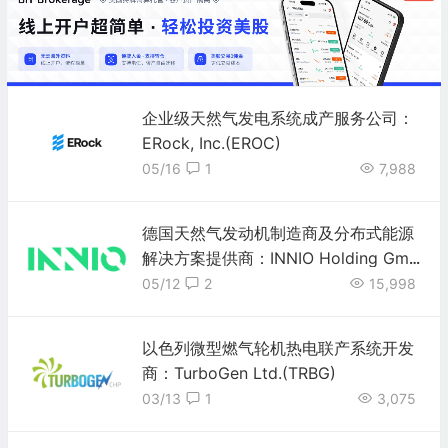
企业级天然气发电系统成产服务公司：
ERock, Inc.(EROC)
05/16
1
7,988
德国天然气发动机制造商及分布式能源
解决方案提供商：INNIO Holding Gmb
H(INIO)
05/12
2
15,998
以色列微型燃气轮机热电联产系统开发
商：TurboGen Ltd.(TRBG)
03/13
1
3,075