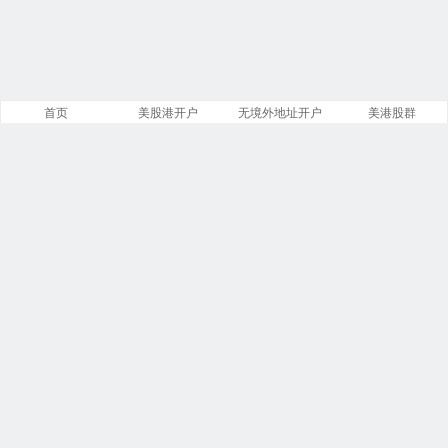
首页
美股港开户
无境外地址开户
美港股群
站点导航
盈透证券开户
美股开户门槛
港股开户指引
必贝免佣开户
复星证券开户
腾达证券开户