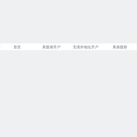
首页
美股港开户
无境外地址开户
美港股群
站点导航