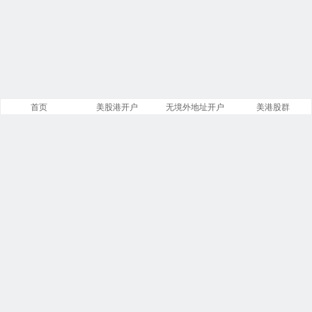
首页
美股港开户
无境外地址开户
美港股群
站点导航