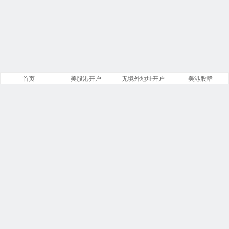
首页
美股港开户
无境外地址开户
美港股群
站点导航