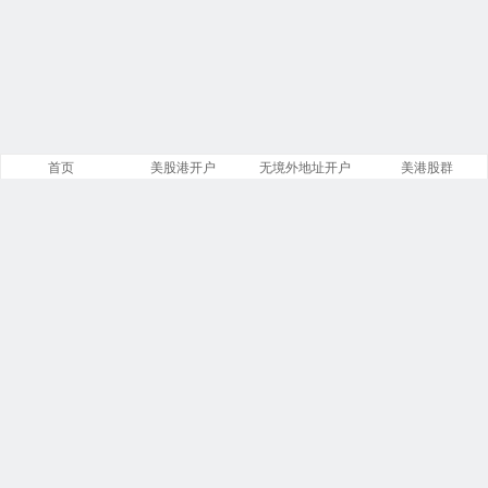
首页
美股港开户
无境外地址开户
美港股群
站点导航