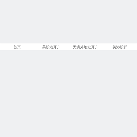
首页
美股港开户
无境外地址开户
美港股群
站点导航