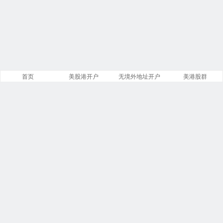
首页
美股港开户
无境外地址开户
美港股群
站点导航